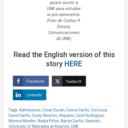
quiere asistir a
UNK para estudiar
la pre-optometría.
(Foto de Corbey R.
Dorsey,
Comunicaciones
de UNK)
Read the English version of this
story
HERE
Facebook
Twitter/X
LinkedIn
Tags:
Admissions
,
Cesar Duran
,
Cesna Garfio
,
Conozca
,
David Garfio
,
Dusty Newton
,
Hispanic
,
Llicel Rodriguez
,
Monica Mueller
,
Nadia Piñon
,
Narda Garfio
,
Spanish
,
University of Nebraska at Kearney
,
UNK