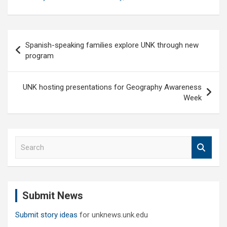
Post
Spanish-speaking families explore UNK through new
navigation
program
UNK hosting presentations for Geography Awareness
Week
S
e
a
r
c
Submit News
h
Submit story ideas
for unknews.unk.edu